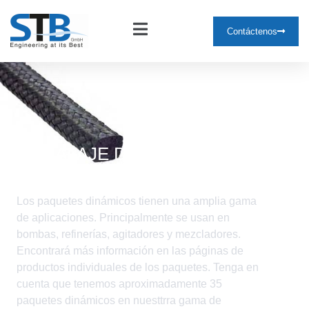
Contáctenos
EMBALAJE DINÁMICO
Los paquetes dinámicos tienen una amplia gama
de aplicaciones. Principalmente se usan en
bombas, refinerías, agitadores y mezcladores.
Encontrará más información en las páginas de
productos individuales de los paquetes. Tenga en
cuenta que tenemos aproximadamente 35
paquetes dinámicos en nuesttrra gama de