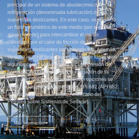
principal de un sistema de abastecimiento es la
refrigeración (denominada lubricación) de las
superficies deslizantes. En este caso, se requiere
un flujo volumétrico de este medio (por ejemplo,
agua o aceite) para intercambiar el medio
calentado por el calor de fricción de las
superficies deslizantes por uno más frío. Además,
se debe realizar una compensación de fugas y en
algunos casos se debe generar una presión de
barrera. Las posibilidades y la ejecución de tal
suministro son muy variadas. Estas opciones se
rigen por los planes de servicios API 682 (API 682
– Regulaciones del Instituto Americano del
Petróleo sobre Sistemas de Sellado).
Más Información